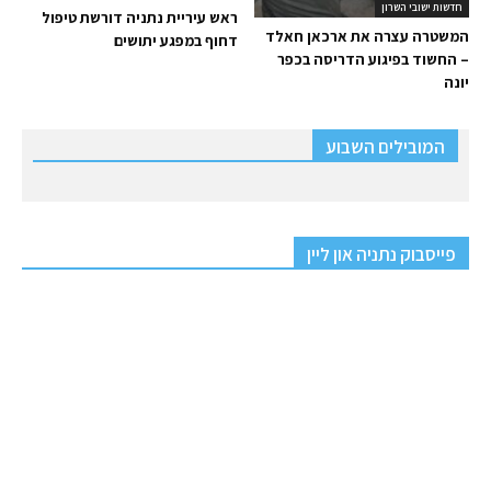
חדשות ישובי השרון
ראש עיריית נתניה דורשת טיפול
המשטרה עצרה את ארכאן חאלד
דחוף במפגע יתושים
– החשוד בפיגוע הדריסה בכפר
יונה
המובילים השבוע
פייסבוק נתניה און ליין