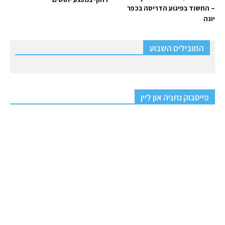
– החשוד בפיגוע הדריסה בכפר
יונה
המובילים השבוע
פייסבוק נתניה און ליין