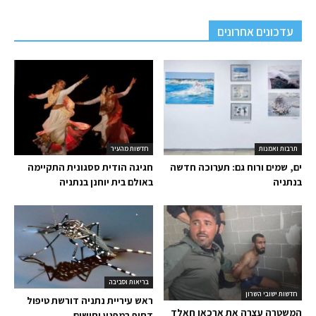
עדכונים אחרונים
תרבות ואמנות
חדשות מהעיר
ים, שמים ורוח גם: תערוכה חדשה
חגיגה הודית ססגונית התקיימה
בנתניה
באולם בית יוחנן בנתניה
בריאות וסביבה
חדשות ישובי השרון
ראש עיריית נתניה דורשת טיפול
המשטרה עצרה את ארכאן חאלד
דחוף במפגע יתושים