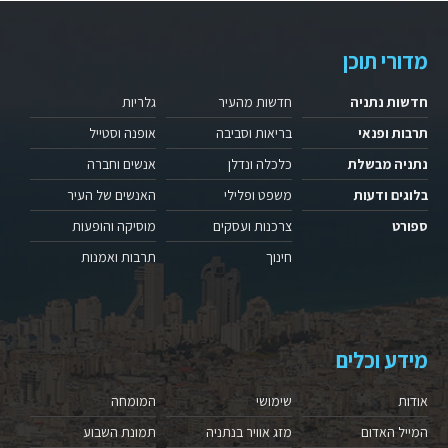
מדורי תוכן
חדשות נתניה
חדשות מהעיר
גלריות
תרבות ופנאי
בריאות וסביבה
אופנה וסטייל
נתניה מבשלת
כלכלה ונדלן
אנשים וחברה
בלוגים ודעות
משפט ופלילי
האנשים של העיר
ספורט
צרכנות ועסקים
מוסיקה והופעות
חינוך
תרבות ואמנות
מידע וכלים
אודות
שימושי
המומחה
המייל האדום
מזג אוויר בנתניה
תמונת השבוע