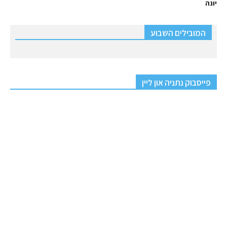
יונה
המובילים השבוע
פייסבוק נתניה און ליין