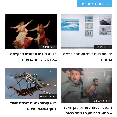
עדכונים אחרונים
תרבות ואמנות
חדשות מהעיר
ים, שמים ורוח גם: תערוכה חדשה
חגיגה הודית ססגונית התקיימה
בנתניה
באולם בית יוחנן בנתניה
בריאות וסביבה
חדשות ישובי השרון
ראש עיריית נתניה דורשת טיפול
המשטרה עצרה את ארכאן חאלד
דחוף במפגע יתושים
– החשוד בפיגוע הדריסה בכפר