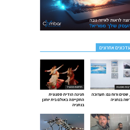
דכונים אחרונים
בות ואמנות
חדשות מהעיר
 שמים ורוח גם: תערוכה
חגיגה הודית ססגונית
שה בנתניה
התקיימה באולם בית יוחנן
בנתניה