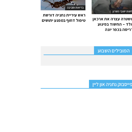
בריאות וסביבה
שות ישובי השרון
ראש עיריית נתניה דורשת
שטרה עצרה את ארכאן
טיפול דחוף במפגע יתושים
ד – החשוד בפיגוע
יסה בכפר יונה
המובילים השבוע
ייסבוק נתניה און ליין