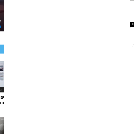
0
.
ע
תר
ים,
חד