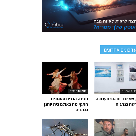
דכונים אחרונים
בות ואמנות
חדשות מהעיר
 שמים ורוח גם: תערוכה
חגיגה הודית ססגונית
שה בנתניה
התקיימה באולם בית יוחנן
בנתניה