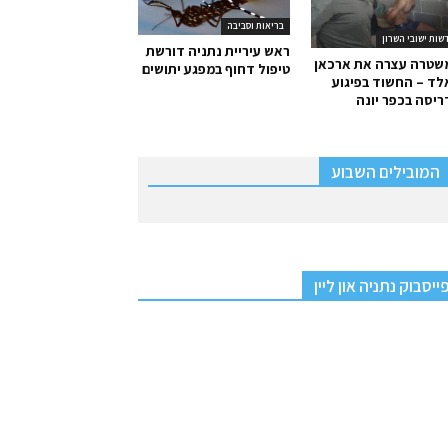
בריאות וסביבה
שות ישובי השרון
ראש עיריית נתניה דורשת
שטרה עצרה את ארכאן
טיפול דחוף במפגע יתושים
ד – החשוד בפיגוע
יסה בכפר יונה
המובילים השבוע
ייסבוק נתניה און ליין