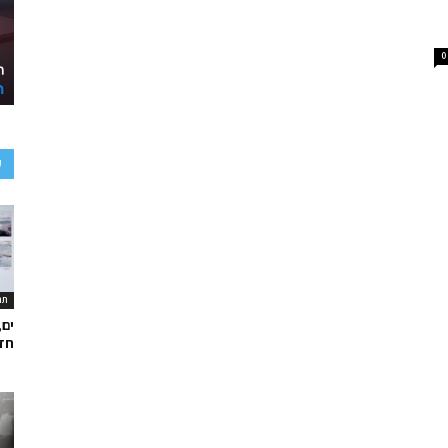
0
ע
תר
ים,
חד