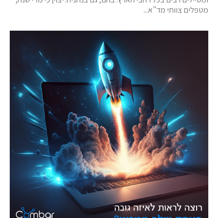
מטפלים צוותי מד"א...