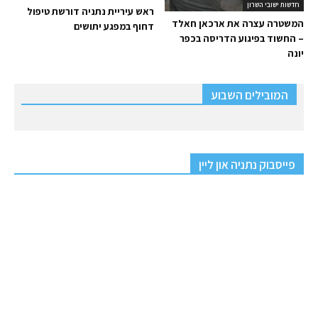
חדשות ישובי השרון
ראש עיריית נתניה דורשת טיפול
המשטרה עצרה את ארכאן חאלד
דחוף במפגע יתושים
– החשוד בפיגוע הדריסה בכפר
יונה
המובילים השבוע
פייסבוק נתניה און ליין