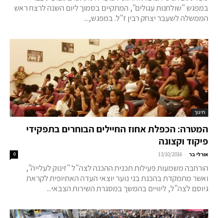
במפגש "שולחנות עגולים", המתקיים בסמוך ליום השנה לרצח ראש
הממשלה לשעבר יצחק רבין ז"ל. במפגש,...
חינוך
המטרה: הכפלת אחוז החיילים הבוחרים בתפקידי
פיקוד וקצונה
-
אורלי בר
13/10/2016
0
הורחבה משמעות פעילות תכנית ההכנה לצה"ל "זינוק לעלייה",
ואשר מתמקדת בהכנת בני נוער יוצאי העדה האתיופית לקראת
גיוסם לצה"ל, ליוויים בהמשך במסגרת השירות הצבאי...