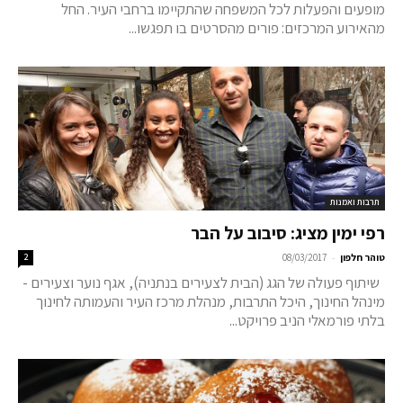
מופעים והפעלות לכל המשפחה שהתקיימו ברחבי העיר. החל
מהאירוע המרכזים: פורים מהסרטים בו תפגשו...
תרבות ואמנות
רפי ימין מציג: סיבוב על הבר
-
טוהר חלפון
08/03/2017
2
שיתוף פעולה של הגג (הבית לצעירים בנתניה), אגף נוער וצעירים -
מינהל החינוך, היכל התרבות, מנהלת מרכז העיר והעמותה לחינוך
בלתי פורמאלי הניב פרויקט...