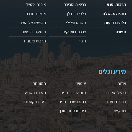
תרבות ופנאי
בריאות וסביבה
אופנה וסטייל
נתניה מבשלת
כלכלה ונדלן
אנשים וחברה
בלוגים ודעות
משפט ופלילי
האנשים של העיר
ספורט
צרכנות ועסקים
מוסיקה והופעות
חינוך
תרבות ואמנות
מידע וכלים
אודות
שימושי
המומחה
המייל האדום
מזג אוויר בנתניה
תמונת השבוע
פרסום באתר
כניסת שבת נתניה
דעות מקומיות
צור קשר
בית מרקחת תורן