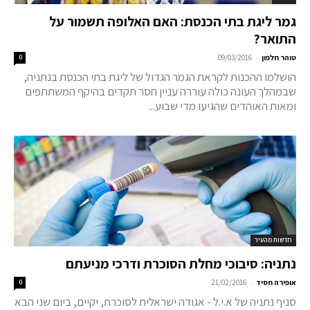
גמר ליגת בתי הכנסת: האם האלופה תשמור על
התואר?
-
טוהר חלפון
09/03/2016
0
הושלמו ההכנות לקראת הגמר הגדול של ליגת בתי הכנסת בנתניה,
שבמהלך העונה כולה עוררה עניין חסר תקדים בהיקף המשתתפים
ומאות האוהדים שהגיעו מדי שבוע...
חדשות מהעיר
נתניה: סיבוכי מחלת הסוכרת ודרכי מניעתם
-
אופירה חסיד
21/02/2016
0
סניף נתניה של א.י.ל - אגודה ישראלית לסוכרת, יקיים, ביום שני הבא