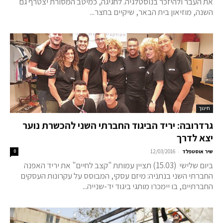
את העבר ולהיזכר בנוסטלגיה. לחגיגה, כמיטב המסורת יצטרף גם
השנה, מוזיאון בית הבאר, שיקיים בחצר...
חינוך
גרדרובה: יריד הביגוד החברתי השני להכשרת נוער
יצא לדרך
-
שיר אוסטפלד
12/03/2016
0
ביום שלישי (15.03) תציין עמותת "קצב לחיים" את יריד האפנה
החברתי השני בנתניה: מיזם עסקי, המבוסס על עקרונות העסקים
החברתיים, בו יימכרו מותגי ביגוד יד-שנייה...