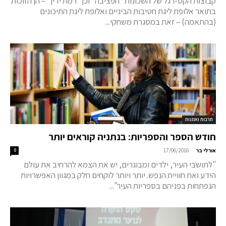
קבוצות הקט-רגל של השכונות "חפציבה" וכן "רמת ידין" – הן הזוכות
בתואר אלופת ליגת חטיבות הביניים ואלופת ליגת התיכונים
(בהתאמה) – זאת במסגרת משחקי...
תרבות ואמנות
חודש הספר והספריות: בנתניה קוראים יותר
-
אורלי בר
17/06/2016
0
"לתושבי העיר, ילדים ומבוגרים, יש את הצמא להרחיב את עולם
הידע ואת חוויית הנפש. יותר ויותר לוקחים חלק במגוון האפשרויות
הנפתחות בפניהם בספריות העיר"...