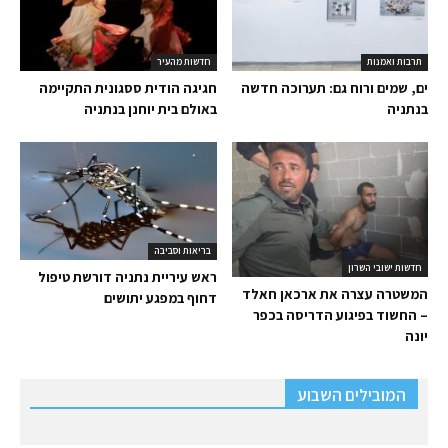
תרבות ואמנות
חדשות מהעיר
ים, שמים ורוח גם: תערוכה חדשה
חגיגה הודית ססגונית התקיימה
בנתניה
באולם בית יוחנן בנתניה
בריאות וסביבה
חדשות ישובי השרון
ראש עיריית נתניה דורשת טיפול
המשטרה עצרה את ארכאן חאלד
דחוף במפגע יתושים
– החשוד בפיגוע הדריסה בכפר
יונה
המובילים השבוע