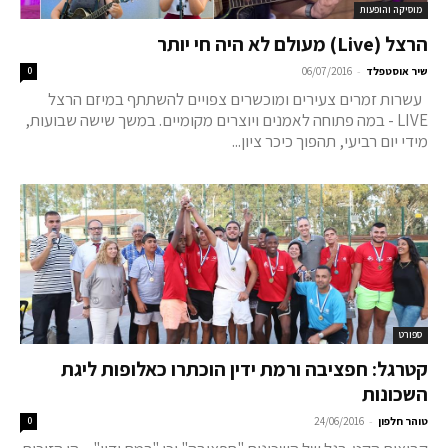
מוסיקה והופעות
הרצל (Live) מעולם לא היה חי יותר
-
שיר אוסטפלד
06/07/2016
0
עשרות זמרים צעירים ומוכשרים צפויים להשתתף במיזם הרצל
LIVE - במה פתוחה לאמנים ויוצרים מקומיים. במשך שישה שבועות,
מידי יום רביעי, תהפוך כיכר ציון...
ספורט
קטרגל: חפציבה ורמת ידין הוכתרו כאלופות ליגת
השכונות
-
טוהר חלפון
24/06/2016
0