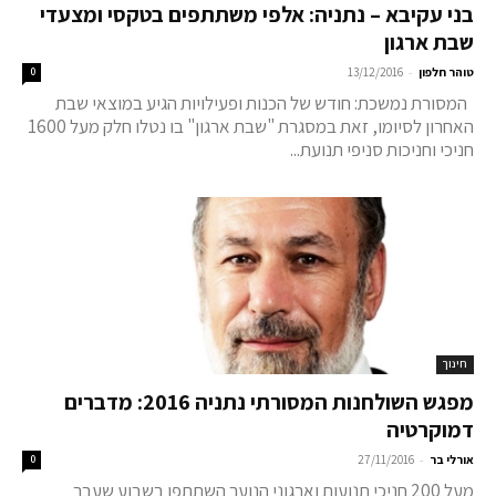
בני עקיבא – נתניה: אלפי משתתפים בטקסי ומצעדי
שבת ארגון
-
טוהר חלפון
13/12/2016
0
המסורת נמשכת: חודש של הכנות ופעילויות הגיע במוצאי שבת
האחרון לסיומו, זאת במסגרת "שבת ארגון" בו נטלו חלק מעל 1600
חניכי וחניכות סניפי תנועת...
חינוך
מפגש השולחנות המסורתי נתניה 2016: מדברים
דמוקרטיה
-
אורלי בר
27/11/2016
0
מעל 200 חניכי תנועות וארגוני הנוער השתתפו בשבוע שעבר