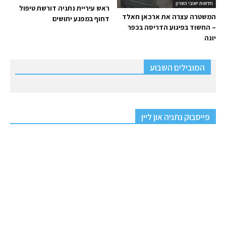
חדשות ישובי השרון
ראש עיריית נתניה דורשת טיפול
המשטרה עצרה את ארכאן חאלד
דחוף במפגע יתושים
– החשוד בפיגוע הדריסה בכפר
יונה
המובילים השבוע
פייסבוק נתניה און ליין