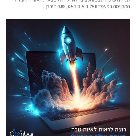
התקיימה במעמד וואליד אובידאט, שגריר ירדן...