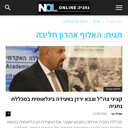
נתניה און ליין
תגיות
האלוף אהרון חליבה
תגית: האלוף אהרון חליבה
חדשות מהעיר
קציני צה"ל וצבא ירדן בוועידה בינלאומית במכללת
נתניה
-
אורלי בר
25/09/2016
0
מכללת נתניה אירחה בשבוע שעבר את הוועידה הבינלאומית בנושא
שמירת ערכי הטבע והסביבה הירוקה של צבאות האזור. הוועידה