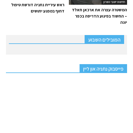
חדשות ישובי השרון
ראש עיריית נתניה דורשת טיפול
המשטרה עצרה את ארכאן חאלד
דחוף במפגע יתושים
– החשוד בפיגוע הדריסה בכפר
יונה
המובילים השבוע
פייסבוק נתניה און ליין