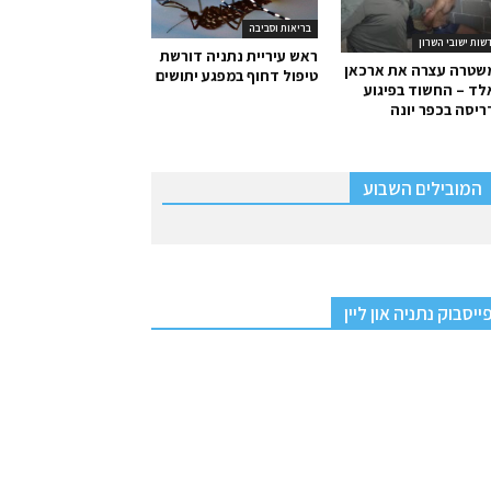
בריאות וסביבה
שות ישובי השרון
ראש עיריית נתניה דורשת
שטרה עצרה את ארכאן
טיפול דחוף במפגע יתושים
ד – החשוד בפיגוע
יסה בכפר יונה
המובילים השבוע
ייסבוק נתניה און ליין