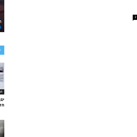
2
ע
תר
ים,
חד