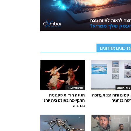
דכונים אחרונים
בות ואמנות
חדשות מהעיר
 שמים ורוח גם: תערוכה
חגיגה הודית ססגונית
שה בנתניה
התקיימה באולם בית יוחנן
בנתניה