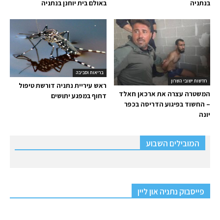
בנתניה
באולם בית יוחנן בנתניה
בריאות וסביבה
חדשות ישובי השרון
ראש עיריית נתניה דורשת טיפול
המשטרה עצרה את ארכאן חאלד
דחוף במפגע יתושים
– החשוד בפיגוע הדריסה בכפר
יונה
המובילים השבוע
פייסבוק נתניה און ליין