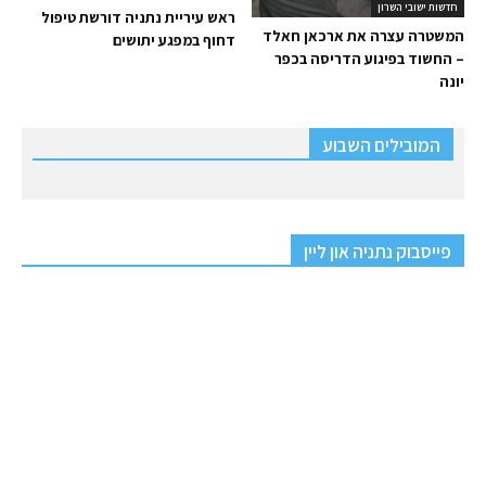
חדשות ישובי השרון
ראש עיריית נתניה דורשת טיפול
המשטרה עצרה את ארכאן חאלד
דחוף במפגע יתושים
– החשוד בפיגוע הדריסה בכפר
יונה
המובילים השבוע
פייסבוק נתניה און ליין