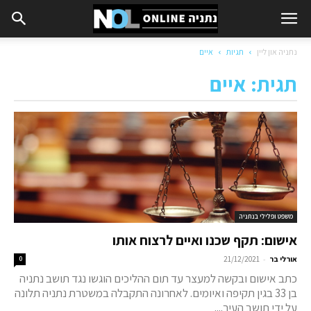
נתניה און ליין
תגיות
איים
תגית: איים
משפט ופלילי בנתניה
אישום: תקף שכנו ואיים לרצוח אותו
-
אורלי בר
21/12/2021
0
כתב אישום ובקשה למעצר עד תום ההליכים הוגשו נגד תושב נתניה
בן 33 בגין תקיפה ואיומים. לאחרונה התקבלה במשטרת נתניה תלונה
על ידי תושב העיר....