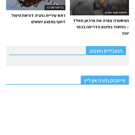
בריאות וסביבה
חדשות ישובי השרון
ראש עיריית נתניה דורשת טיפול
המשטרה עצרה את ארכאן חאלד
דחוף במפגע יתושים
– החשוד בפיגוע הדריסה בכפר
יונה
המובילים השבוע
פייסבוק נתניה און ליין