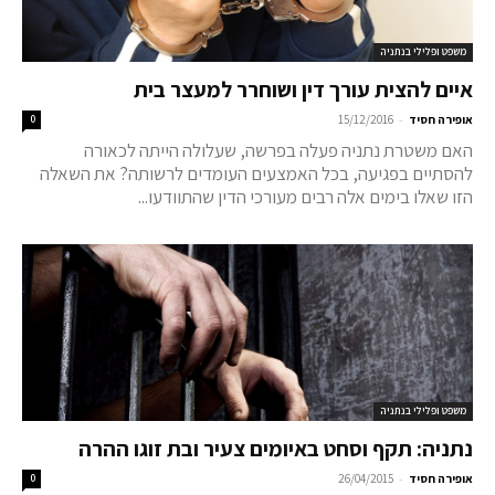
משפט ופלילי בנתניה
איים להצית עורך דין ושוחרר למעצר בית
-
אופירה חסיד
15/12/2016
0
האם משטרת נתניה פעלה בפרשה, שעלולה הייתה לכאורה
להסתיים בפגיעה, בכל האמצעים העומדים לרשותה? את השאלה
הזו שאלו בימים אלה רבים מעורכי הדין שהתוודעו...
משפט ופלילי בנתניה
נתניה: תקף וסחט באיומים צעיר ובת זוגו ההרה
-
אופירה חסיד
26/04/2015
0