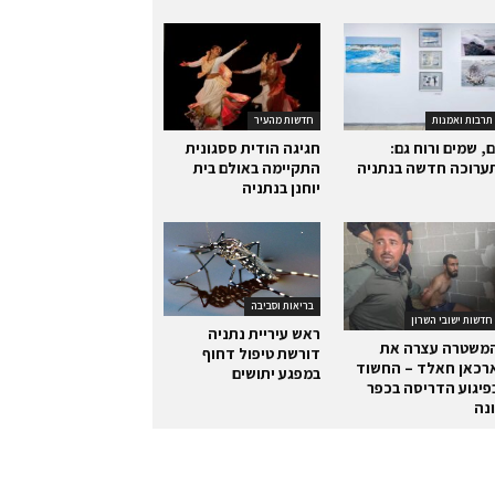
תרבות ואמנות
חדשות מהעיר
ם, שמים ורוח גם:
חגיגה הודית ססגונית
ערוכה חדשה בנתניה
התקיימה באולם בית
יוחנן בנתניה
בריאות וסביבה
חדשות ישובי השרון
ראש עיריית נתניה
משטרה עצרה את
דורשת טיפול דחוף
רכאן חאלד – החשוד
במפגע יתושים
פיגוע הדריסה בכפר
ונה