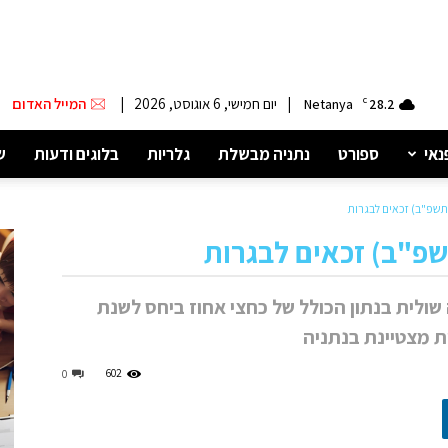
|
יום חמישי, 6 אוגוסט, 2026
|
המייל האדום
Netanya
C
28.2
נאי
ספורט
נתניה מבשלת
גלריות
בלוגים ודעות
ש
 שולית בנתון הכולל של כחצי אחוז ביחס לשנת
ת מצטיינת בנתניה
602
0