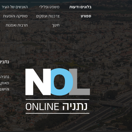
בלוגים ודעות
משפט ופלילי
האנשים של העיר
ספורט
צרכנות ועסקים
מוסיקה והופעות
חינוך
תרבות ואמנות
נתניה
נתניה 
מאוזן,
והישובים 