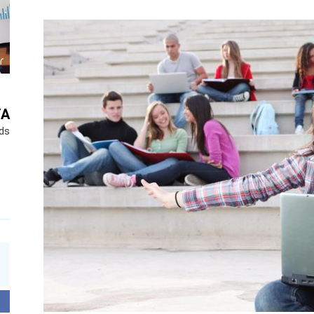
YA
ds