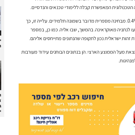
ה הטכנולוגית המאפשרת קבלה ללימודי טכנאים והנדסיים.
נתון פחות טוב נרשם בעלייה באחוז הנשירה של כ-0.4%. מבחינה מספרית מדובר בשמונה תלמידים. עלייה זו, כך
ו לנתניה מאוקראינה. בהמשך, שבו אליה. כמו כן, במספר
זהות ישראלית נכון לתקופה שהנתונים מתייחסים אליהם.
י
ת
את מעל הממוצע הארצי. הן בנתונים הבוחנים עידוד מעורבות
מנהיגות.
ה
א
ב
י