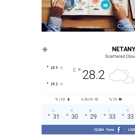
NETAN
Scattered Clou
°
28.9
°
C
28.2
°
28.2
100 %
4.3kmh
39 %
ה
ו
ש
א
ב
°
31
°
30
°
29
°
33
°
33
12,654
Fans
LIKE