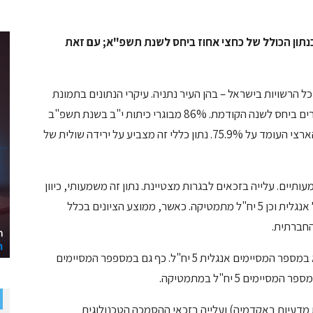
 בנתון הכולל של כחצי אחוז ביחס לשנת תשפ"א; עם זאת
 הרשויות בישראל – בהן העיר נתניה. עיקרי הנתונים בתמונת
החינוך של נתניה – מצביעים על עלייה ברוב הפרמטרים ביחס לשנה הקודמת. 86% מבוגרי כיתות י"ב בשנת תשפ"ב
זכאים לבגרות. מספר זה גבוה בכ-10% מהממוצע הארצי העומד על 75.9%. נתון כללי זה מצביע על ירידה שולית של
יים. עלייה בזכאים לבגרות מצטיינת. נתון זה משמעותי, כיוון
שהוא מצביע על גידול בזכאים שנבחנו ברמת 5 יח"ל אנגלית וכן 5 יח"ל מתמטיקה. כאשר, ממוצע הציונים בכלל
על-פי הנתונים חל גידול בנתניה ביחס לשנת תשפ"א במספר המסיימים אנגלית 5 יח"ל. כף גם במספפר המסיימים
 מדעיות באקדמיה) ועלייה בזכאי ההסמכה הטכנולוגית