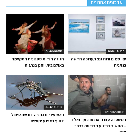
עדכונים אחרונים
תרבות ואמנות
חדשות מהעיר
ים, שמים ורוח גם: תערוכה חדשה
חגיגה הודית ססגונית התקיימה
בנתניה
באולם בית יוחנן בנתניה
בריאות וסביבה
חדשות ישובי השרון
ראש עיריית נתניה דורשת טיפול
המשטרה עצרה את ארכאן חאלד
דחוף במפגע יתושים
– החשוד בפיגוע הדריסה בכפר