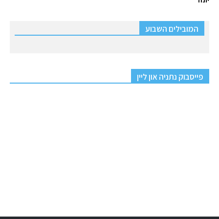
יונה
המובילים השבוע
פייסבוק נתניה און ליין