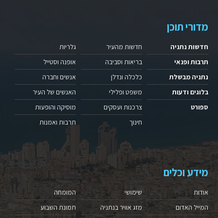
מדורי תוכן
חדשות נתניה
חדשות מהעיר
גלריות
תרבות ופנאי
בריאות וסביבה
אופנה וסטייל
נתניה מבשלת
כלכלה ונדלן
אנשים וחברה
בלוגים ודעות
משפט ופלילי
האנשים של העיר
ספורט
צרכנות ועסקים
מוסיקה והופעות
חינוך
תרבות ואמנות
מידע וכלים
אודות
שימושי
המומחה
המייל האדום
מזג אוויר בנתניה
תמונת השבוע