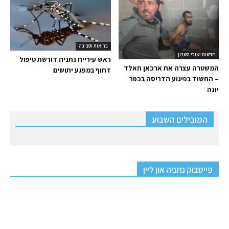
בריאות וסביבה
חדשות ישובי השרון
ראש עיריית נתניה דורשת טיפול
המשטרה עצרה את ארכאן חאלד
דחוף במפגע יתושים
– החשוד בפיגוע הדריסה בכפר
יונה
המובילים השבוע
פייסבוק נתניה און ליין