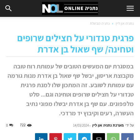
נתניה און ליין
נתניה מבשלת
פרגית טנדורי על חצילים שרופים
וטחינה/ שף שאול בן אדרת
במסגרת יום המעשים הטובים של עמותת רוח טובה
מקבוצת אריסון, יבשל שף שאול בן אדרת מנות גורמה
עם עמותת לשובע. זה המתכון שלו למנת פרגית
טנדורי על חצילים שרופים וטחינה וגם... סלט
מלפפונים. עם שף בן אדרת יבשלו מפוני נתיב
העשרה, רעים וקיבוץ יד מרדכי.
על ידי
מערכת נתניה און ליין
-
722
0
14/03/2024