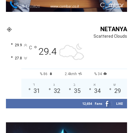
NETANYA
Scattered Clouds
°
29.9
°
C
29.4
°
27.8
86 %
2.4kmh
34 %
ש
א
ב
ג
ד
°
31
°
32
°
35
°
34
°
29
12,654
Fans
LIKE