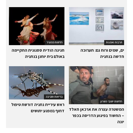
תרבות ואמנות
חדשות מהעיר
ים, שמים ורוח גם: תערוכה
חגיגה הודית ססגונית התקיימה
חדשה בנתניה
באולם בית יוחנן בנתניה
בריאות וסביבה
חדשות ישובי השרון
ראש עיריית נתניה דורשת טיפול
המשטרה עצרה את ארכאן חאלד
דחוף במפגע יתושים
– החשוד בפיגוע הדריסה בכפר
יונה