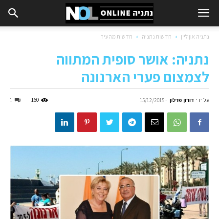
נתניה און ליין
חדשות נתניה
חדשות מהעיר
נתניה: אושר סופית המתווה
לצמצום פערי הארנונה
על ידי
דורון פדלון
-
160
1
15/12/2015