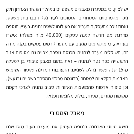
יש לציין, כי במסגרת מאבקים משפטיים במהלך העשור האחרון חלק
ניכר מהמרכזים המסחריים הסמוכים לעיר נסגרו בצו בית משפט,
ואחוז ניכר מהעסקים העביר את פעילותו לשטח נתניה. בעניין הוספת
מדרגת מס חדשה למגה עסקים (40,000 מ"ר ומעלה) אישרו
בעירייה, כי מתקיימים מגעים עם מספר גורמים עסקיים בקנה מידה
זה, השוקלים מעבר לנתניה. הכנסה נוספת צפויה גם מסיפוח אזור
התעשייה כפר נטר לנתניה – זאת בתום מאבק ציבורי בן למעלה
מ-15 שנה ואשר נחלק לשניים: התערבות המדינה ואיסור השימוש
באדמות חקלאיות למסחר (כדוגמת מרכזי המסחר בשפיים ובגעש),
וכן סיפוח אדמות מהמועצות האזוריות סביב נתניה לצרכי הקמת
מקומות מגורים, מסחר, בילוי, מלונאות ופנאי.
מאבק היסטורי
נושא סיווגי הארנונה בנתניה העסיק את מועצת העיר מאז שנת