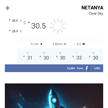
NETANYA
Clear Sky
°
30.5
°
C
30.5
°
28.9
100 %
3.8kmh
0 %
ה
ו
ש
א
ב
°
31
°
30
°
30
°
33
°
30
12,654
Fans
LIKE