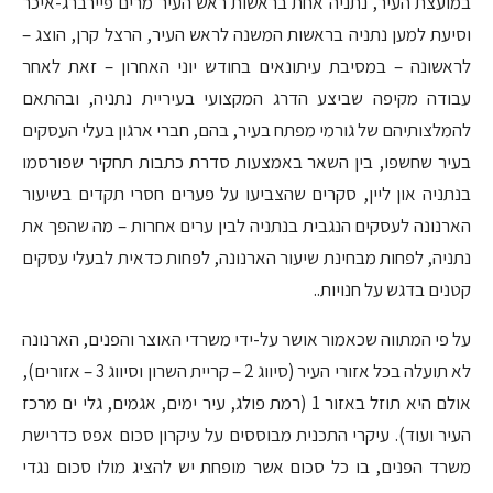
במועצת העיר, נתניה אחת בראשות ראש העיר מרים פיירברג-איכר
וסיעת למען נתניה בראשות המשנה לראש העיר, הרצל קרן, הוצג –
לראשונה – במסיבת עיתונאים בחודש יוני האחרון – זאת לאחר
עבודה מקיפה שביצע הדרג המקצועי בעיריית נתניה, ובהתאם
להמלצותיהם של גורמי מפתח בעיר, בהם, חברי ארגון בעלי העסקים
בעיר שחשפו, בין השאר באמצעות סדרת כתבות תחקיר שפורסמו
בנתניה און ליין, סקרים שהצביעו על פערים חסרי תקדים בשיעור
הארנונה לעסקים הנגבית בנתניה לבין ערים אחרות – מה שהפך את
נתניה, לפחות מבחינת שיעור הארנונה, לפחות כדאית לבעלי עסקים
קטנים בדגש על חנויות..
על פי המתווה שכאמור אושר על-ידי משרדי האוצר והפנים, הארנונה
לא תועלה בכל אזורי העיר (סיווג 2 – קריית השרון וסיווג 3 – אזורים),
אולם היא תוזל באזור 1 (רמת פולג, עיר ימים, אגמים, גלי ים מרכז
העיר ועוד). עיקרי התכנית מבוססים על עיקרון סכום אפס כדרישת
משרד הפנים, בו כל סכום אשר מופחת יש להציג מולו סכום נגדי