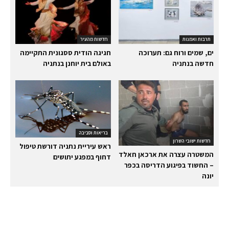
תרבות ואמנות
חדשות מהעיר
ים, שמים ורוח גם: תערוכה
חגיגה הודית ססגונית התקיימה
חדשה בנתניה
באולם בית יוחנן בנתניה
בריאות וסביבה
חדשות ישובי השרון
ראש עיריית נתניה דורשת טיפול
המשטרה עצרה את ארכאן חאלד
דחוף במפגע יתושים
– החשוד בפיגוע הדריסה בכפר
יונה