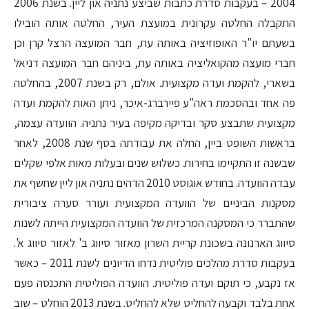
2004 – בעקבות סדרת כתבות שביצע נתניה און ליין. בשנת 2006
התקבלה החלטה עקרונית במועצת העיר, החלטה אותה הובילו
בשעתם יו"ר האופוזיציה באותה עת, חבר המועצה הרצל קרן וכן
חברי מועצה מהקואליציה באותה עת, ביניהם חבר המועצה דניאל
בשארי, להקמת ועדה מקצועית. אולם, רק בשנת 2007, בהחלטה
פה אחד ובהסכמת ראה"ע פיירברג-איכר, ניתן האות להקמת ועדה
מקצועית שתבצע סקר ובדיקה מקיפה בעיר נתניה. הוועדה עצמה,
בראשות השופט ביין, החלה את עבודתה בסף שנת 2008, לאחר
שבשנה זו התקיימו בחירות. כשלוש שנים ובעלות מאות אלפי שקלים
עבדה הוועדה. בחודש אוגוסט 2010 הדהים נתניה און ליין שחשף את
מסקנות הביניים של הוועדה המקצועית ועורר סערה ציבורית
שהתברר כי המסקנה המרכזית של הוועדה המקצועית הייתה לשנות
סיווג הארנונה בשכונת קריית השרון מאזור סיווג ב' לאזור סיווג א'.
בעקבות סדרת מהלכים פוליטית נדחו הדיונים לשנת 2011 – כאשר
אז נקבע, כי תוקם ועדה פוליטית. הוועדה הפוליטית התכנסה פעם
אחת בלבד וקבעה להחליט שלא להחליט. בשנת 2013 הוחלט – שוב