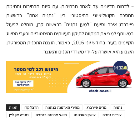
– לדחות הדיונים עד לאחר הבחירות. עם סיום הבחירות וחתימת
ההסכם הקואליציוני ההיסטורי בין "נתניה אחת" בראשות
פיירברג-איכר וסיעת "למען נתניה" בראשות קרן, הוחלט לפעול
במשותף למציאת המתווה לתיקון העיוותים ההיסטוריים ופערי הסיווג
הקיימים בעיר. בחודש יוני 2016, כאמור, הוצגה התכנית המפורטת.
השבוע היא אושרה על-ידי משרדי הפנים והאוצר.
נתניה
מרים פיירברג
מחירי הארנונה בנתניה
הרצל קרן
תגיות
עיריית נתניה
עושק הארנונה
סיווגי ארנונה בנתניה
נתניה און ליין