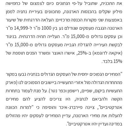
את התכנית, שתוביל על-פי הנתונים כיום לצמצום של כחמישה
מיליון שקלים בהכנסות הארנונה, מתכוונים בעיריית נתניה לממן
באמצעות שני מקורות הכנסה מרכזיים: העלאה הדרגתית של שיעור
הארנונה הנגבה מעסקים שגודלם נע בין 1000 מ"ר ל-14,999 מ"ר
וכן עסקים גדולים מ-15,000 מ"ר. העלייה תהיה הדרגתית. בניגוד
לבקשת העירייה להגדלת הגבייה מעסקים גדולים מ-15,000 מ"ר
(איקאה לדוגמא) ב-25%, אישרו האוצר ומשרד הפנים תוספת של
15% בלבד.
"המחירים הנמוכים יחסית של העסקים הגדולים בנתניה נבעו במקור
מהתחרות הגדולה מול אזורי התעשייה ביישובים הסמוכים לנו (פארק
התעשיות ביקום, שפיים, רישפון וכפר נטר). על מנת לעמוד בתחרות
הקשה ולהביאם לנתניה, היו צריכים להציע להם מחירים
אטרקטיביים", ציינה פיירברג-איכר והוסיפה כי "למרות הכוונה
להעלות את מחירי הארנונה, עדיין המחירים לעסקים יהיו מהזולים
במדינה ועדיין יהיו אטרקטיביים".