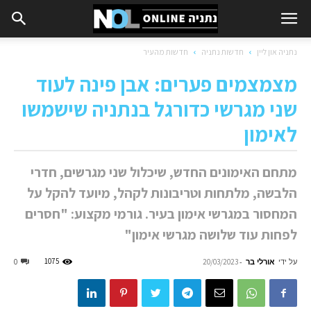
נתניה און ליין
חדשות נתניה
חדשות מהעיר
מצמצמים פערים: אבן פינה לעוד
שני מגרשי כדורגל בנתניה שישמשו
לאימון
מתחם האימונים החדש, שיכלול שני מגרשים, חדרי
הלבשה, מלתחות וטריבונות לקהל, מיועד להקל על
המחסור במגרשי אימון בעיר. גורמי מקצוע: "חסרים
לפחות עוד שלושה מגרשי אימון"
על ידי
אורלי בר
-
1075
0
20/03/2023