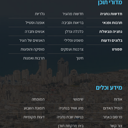
מדורי תוכן
חדשות נתניה
חדשות מהעיר
גלריות
תרבות ופנאי
בריאות וסביבה
אופנה וסטייל
נתניה מבשלת
כלכלה ונדלן
אנשים וחברה
בלוגים ודעות
משפט ופלילי
האנשים של העיר
ספורט
צרכנות ועסקים
מוסיקה והופעות
חינוך
תרבות ואמנות
מידע וכלים
אודות
שימושי
המומחה
המייל האדום
מזג אוויר בנתניה
תמונת השבוע
פרסום באתר
כניסת שבת נתניה
דעות מקומיות
צור קשר
בית מרקחת תורן