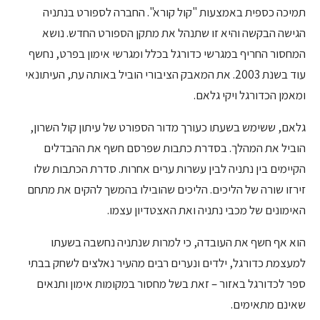
תמיכה כספית באמצעות "קול קורא". החברה לספורט בנתניה
הגישה הבקשה והיא זו שתנהל את מתקן הספורט החדש. נושא
המחסור החריף במגרשי כדורגל בכלל ומגרשי אימון בפרט, נחשף
עוד בשנת 2003. את המאבק הציבורי הוביל באותה עת, העיתונאי
ומאמן הכדורגל ויקי גלאם.
גלאם, ששימש בשעתו כעורך מדור הספורט של עיתון קול השרון,
הוביל את המהלך. בסדרת כתבות שפרסם חשף את ההבדלים
הקיימים בין נתניה לבין עשרות ערים אחרות. סדרת הכתבות שלו
זירזו שורה של הליכים. הליכים שהובילו בהמשך להקים את מתחם
האימונים של מכבי נתניה ואת האצטדיון עצמו.
הוא אף חשף את העובדה, כי למרות שנתניה נחשבה בשעתו
למעצמת כדורגל, ילדים ונערים רבים מהעיר נאלצים לשחק בבתי
ספר לכדורגל באזור – זאת בשל מחסור במקומות אימון ותנאים
שאינם מתאימים.