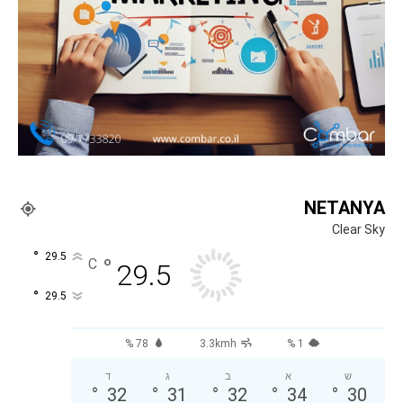
NETANYA
Clear Sky
°
29.5
°
C
29.5
°
29.5
78 %
3.3kmh
1 %
ש
א
ב
ג
ד
°
32
°
31
°
32
°
34
°
30