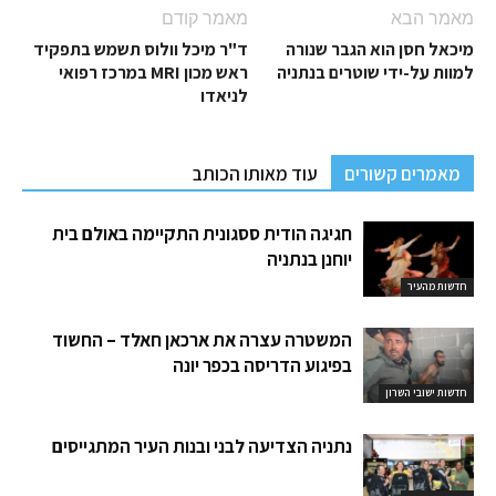
מאמר הבא
מאמר קודם
מיכאל חסן הוא הגבר שנורה
ד"ר מיכל וולוס תשמש בתפקיד
למוות על-ידי שוטרים בנתניה
ראש מכון MRI במרכז רפואי
לניאדו
מאמרים קשורים
עוד מאותו הכותב
חגיגה הודית ססגונית התקיימה באולם בית
יוחנן בנתניה
חדשות מהעיר
המשטרה עצרה את ארכאן חאלד – החשוד
בפיגוע הדריסה בכפר יונה
חדשות ישובי השרון
נתניה הצדיעה לבני ובנות העיר המתגייסים