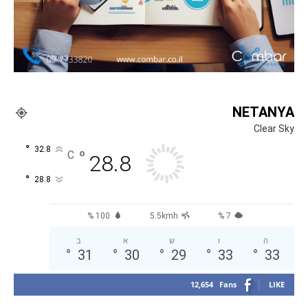
NETANYA
Clear Sky
°
32.8
°
C
28.8
°
28.8
100 %
5.5kmh
7 %
ה
ו
ש
א
ב
°
31
°
30
°
29
°
33
°
33
12,654
Fans
LIKE