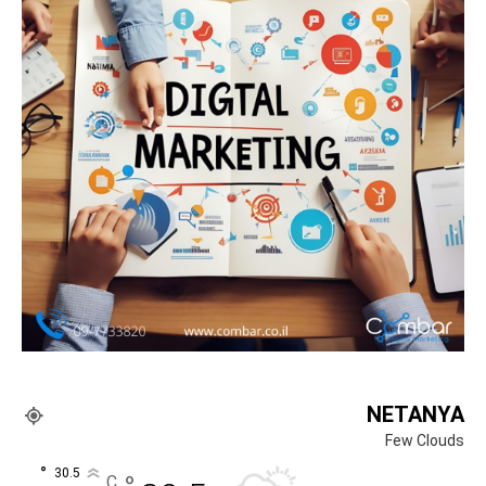
NETANYA
Few Clouds
°
30.5
C