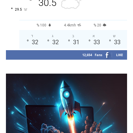
°
30.5
°
29.5
100 %
4.4kmh
20 %
ש
א
ב
ג
ד
°
32
°
32
°
31
°
33
°
33
12,654
Fans
LIKE