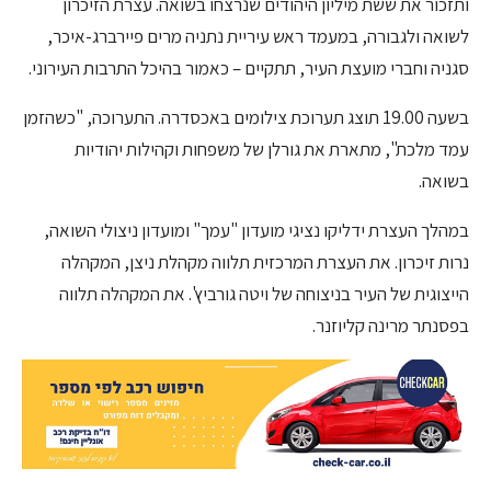
ותזכור את ששת מיליון היהודים שנרצחו בשואה. עצרת הזיכרון
לשואה ולגבורה, במעמד ראש עיריית נתניה מרים פיירברג-איכר,
סגניה וחברי מועצת העיר, תתקיים – כאמור בהיכל התרבות העירוני.
בשעה 19.00 תוצג תערוכת צילומים באכסדרה. התערוכה, "כשהזמן
עמד מלכת", מתארת את גורלן של משפחות וקהילות יהודיות
בשואה.
במהלך העצרת ידליקו נציגי מועדון "עמך" ומועדון ניצולי השואה,
נרות זיכרון. את העצרת המרכזית תלווה מקהלת ניצן, המקהלה
הייצוגית של העיר בניצוחה של ויטה גורביץ'. את המקהלה תלווה
בפסנתר מרינה קליוזנר.