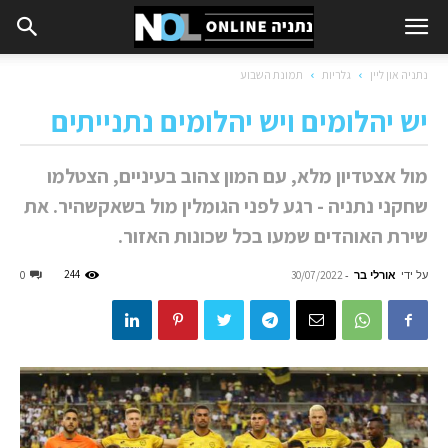
נתניה און ליין
גלריות
תמונת השבוע
יש יהלומים ויש יהלומים נתנייתים
מול אצטדיון מלא, עם המון צהוב בעיניים, הצטלמו
שחקני נתניה - רגע לפני הגומלין מול בשאקשהיר. את
שירת האוהדים שמעו בכל שכונות האזור.
על ידי
אורלי בר
-
244
0
30/07/2022