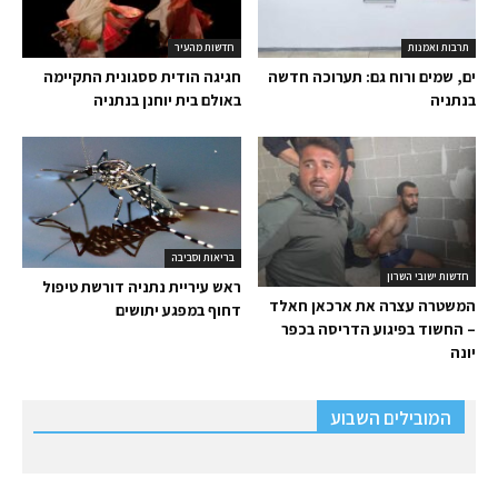
תרבות ואמנות
חדשות מהעיר
ים, שמים ורוח גם: תערוכה חדשה
חגיגה הודית ססגונית התקיימה
בנתניה
באולם בית יוחנן בנתניה
בריאות וסביבה
חדשות ישובי השרון
ראש עיריית נתניה דורשת טיפול
המשטרה עצרה את ארכאן חאלד
דחוף במפגע יתושים
– החשוד בפיגוע הדריסה בכפר
יונה
המובילים השבוע