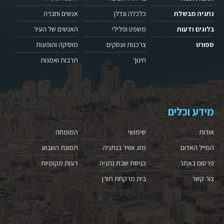
נתניה מבשלת
כלכלה ונדלן
אנשים וחברה
בלוגים ודעות
משפט ופלילי
האנשים של העיר
ספורט
צרכנות ועסקים
מוסיקה והופעות
חינוך
תרבות ואמנות
מידע וכלים
אודות
שימושי
המומחה
המייל האדום
מזג אוויר בנתניה
תמונת השבוע
פרסום באתר
כניסת שבת נתניה
דעות מקומיות
צור קשר
בית מרקחת תורן