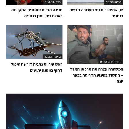
תרבות ואמנות
חדשות מהעיר
ים, שמים ורוח גם: תערוכה חדשה
חגיגה הודית ססגונית התקיימה
בנתניה
באולם בית יוחנן בנתניה
בריאות וסביבה
חדשות ישובי השרון
ראש עיריית נתניה דורשת טיפול
המשטרה עצרה את ארכאן חאלד
דחוף במפגע יתושים
– החשוד בפיגוע הדריסה בכפר
יונה