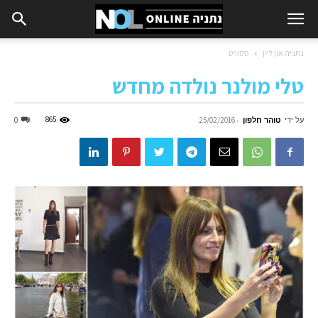
נתניה און ליין
ספורט
טלי מולנר נולדה מחדש
על ידי
טוהר חלפון
-
865
0
25/02/2016