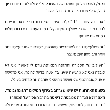
המזל, נסחפתי לתוך העולם של הספורט. אני יכולה לומר היום בחיוך
גדול, שאני מכורה לזה וזה גורם לי אושר".
"אני רצה היום בין 7-12 ק"מ באימון כשאת רוב הריצות אני מקיימת
לבד. כמובן, שככל שחלף הזמן והקילוגרמים העודפים ירדו והתחלפו
במחמאות אינסוף".
"זה כשלעצמו גורם למוטיבציה מטורפת, למדתי לאתגר עצמי יותר
ויותר והביטחון העצמי גבר".
"השילוב של הספורט והתזונה המאוזנת גורם לי לאושר. אני לא
סובלת ואני לא מרגישה שאני בדיאטה. בדיוק להיפך, אני מרגישה
שאני קשובה לגוף שלי ועושה מה שאני אוהבת וזה מדהים בעיני".
בשנים האחרונות יש שימוש נרחב בצירוף המילים "תזונה נכונה".
האם זו לא הגדרה מכובסת לדיאטה בה רב האסור על המותר?
"תזונה נכונה, לתפיסתי, משמע תזונה מבוקרת ומאוזנת. אני יכולה