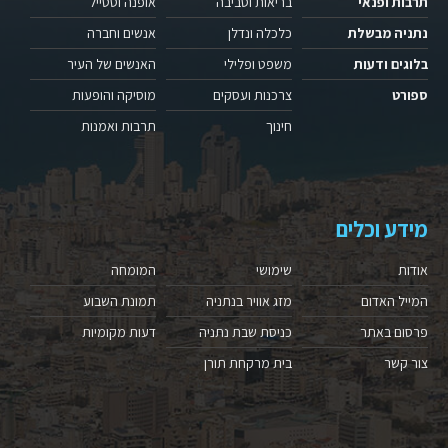
תרבות ופנאי
בריאות וסביבה
אופנה וסטייל
נתניה מבשלת
כלכלה ונדלן
אנשים וחברה
בלוגים ודעות
משפט ופלילי
האנשים של העיר
ספורט
צרכנות ועסקים
מוסיקה והופעות
חינוך
תרבות ואמנות
מידע וכלים
אודות
שימושי
המומחה
המייל האדום
מזג אוויר בנתניה
תמונת השבוע
פרסום באתר
כניסת שבת נתניה
דעות מקומיות
צור קשר
בית מרקחת תורן