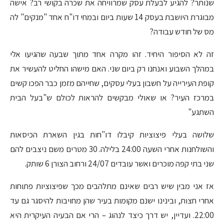
שנותר? להגיע לבעלת עסק שמרוויחה את שכרה בקושי רב? אישה
מבוגרת היושבת בעסק 14 שעות ביום ובמחי דו"ח אחד "מנקים" לה
מס של חודש עבודה?
זה לא הסיפור היחיד. זהו מקרה אחד מתוך שבעה שהגיעו אלי
במהלך השבוע ואנחנו רק ביום שני. האם מישהו החליט להעשיר את
קופת העירייה על חשבון בעלי עסקים, שחייהם מזמן כבר הפכו קשים
במרכז העיר? או שאולי מבקשים להראות לכולם ש"בעל הבית
השתגע"
שלושה בעלי פיצוציות קיבלו דו"חות בגין השארת הכיסאות
והשולחנות אחרי השעה 24:00 בלילה. 30 מטרים משם ניצבים להם
שני בתי קפה מוכרים ואשר עובדים 24/07 ורחוב הצורן 6 שותק.
אז אני מבין שיש רבים שאינם מתלהבים מכך שפיצוציות פתוחות
אחרי חצות, ובינינו ישנם מקומות בעיר שהן מחויבות להיסגר גם עד
22:00. ועדיין, יש דרך כיצד לנהוג – הרי אם הבעיה העיקרית היא