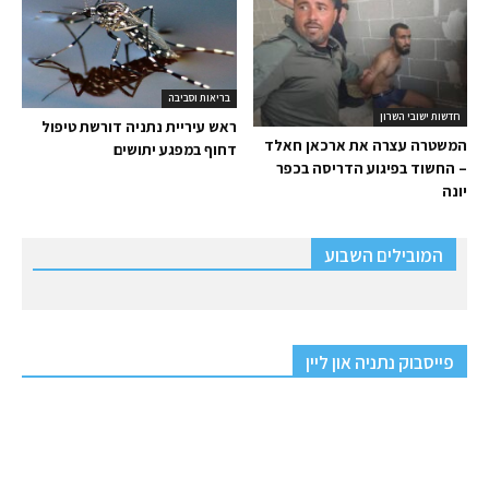
בריאות וסביבה
חדשות ישובי השרון
ראש עיריית נתניה דורשת טיפול
המשטרה עצרה את ארכאן חאלד
דחוף במפגע יתושים
– החשוד בפיגוע הדריסה בכפר
יונה
המובילים השבוע
פייסבוק נתניה און ליין