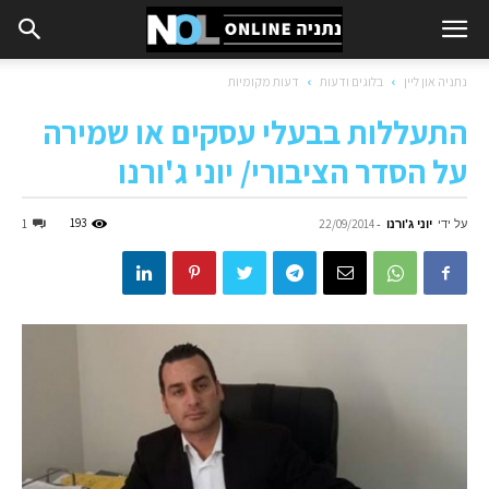
נתניה און ליין
בלוגים ודעות
דעות מקומיות
התעללות בבעלי עסקים או שמירה
על הסדר הציבורי/ יוני ג'ורנו
על ידי
יוני ג'ורנו
-
193
1
22/09/2014