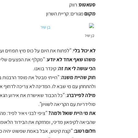
סטאטוס
: רווק
מקום
מגורים: קריית השרון
בן שיר
לא יכול בלי
: "לפתוח את היום על כוס מיץ תפוזים ועית
משהו שאף אחד לא יודע
: "מקלף את הפצעים שלי. 
הכי עושה לי את זה
: קינדר בואנו.
חוק שהיית משנה
: "הייתי מבטל את מוסד הרבנות 
ולהתחתן עם מי שבא לו. המדינה לא צריכה לדחוף א
מילה לפיירברג
: "כל הכבוד שאישרת את אירוע הגאו
סולידריות עם הקריאה לשוויון".
את מי היית שואל ולמה?
"ציפי לבני ויאיר לפיד: מ
שהביאה לקיפאון מדיני, ומחזקת את הבידוד הלאומי
חלום רטוב:
"קצת קיטש, אבל באמת שפשוט יהיה כאן