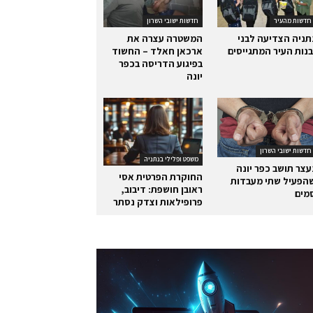
חדשות מהעיר
חדשות ישובי השרון
תניה הצדיעה לבני
המשטרה עצרה את
בנות העיר המתגייסים
ארכאן חאלד – החשוד
בפיגוע הדריסה בכפר
יונה
חדשות ישובי השרון
משפט ופלילי בנתניה
עצר תושב כפר יונה
החוקרת הפרטית אסי
הפעיל שתי מעבדות
ראובן חושפת: דיבוב,
מים
פרופילאות וצדק נסתר