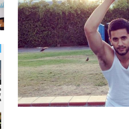
ר
ד
ב