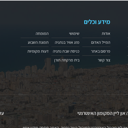
מידע וכלים
אודות
שימושי
המומחה
המייל האדום
מזג אוויר בנתניה
תמונת השבוע
פרסום באתר
כניסת שבת נתניה
דעות מקומיות
צור קשר
בית מרקחת תורן
 און ליין המקומון האינטרנטי
עק
און ליין פורטל האינטרנט המוביל בעיר נתניה, האתר מספק מידע אמין,