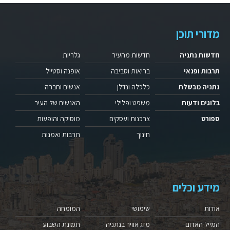
מדורי תוכן
חדשות נתניה
חדשות מהעיר
גלריות
תרבות ופנאי
בריאות וסביבה
אופנה וסטייל
נתניה מבשלת
כלכלה ונדלן
אנשים וחברה
בלוגים ודעות
משפט ופלילי
האנשים של העיר
ספורט
צרכנות ועסקים
מוסיקה והופעות
חינוך
תרבות ואמנות
מידע וכלים
אודות
שימושי
המומחה
המייל האדום
מזג אוויר בנתניה
תמונת השבוע