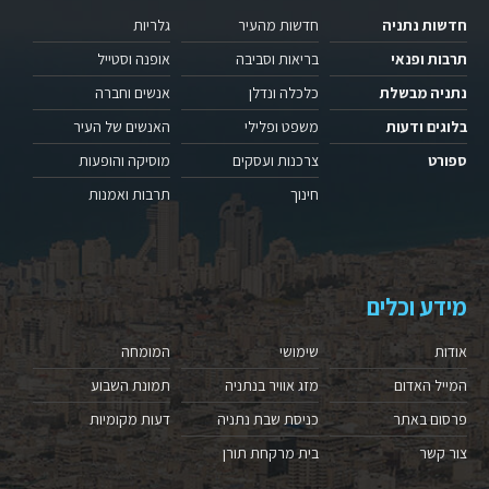
חדשות נתניה
חדשות מהעיר
גלריות
תרבות ופנאי
בריאות וסביבה
אופנה וסטייל
נתניה מבשלת
כלכלה ונדלן
אנשים וחברה
בלוגים ודעות
משפט ופלילי
האנשים של העיר
ספורט
צרכנות ועסקים
מוסיקה והופעות
חינוך
תרבות ואמנות
מידע וכלים
אודות
שימושי
המומחה
המייל האדום
מזג אוויר בנתניה
תמונת השבוע
פרסום באתר
כניסת שבת נתניה
דעות מקומיות
צור קשר
בית מרקחת תורן