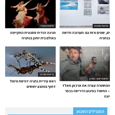
תרבות ואמנות
חדשות מהעיר
ים, שמים ורוח גם: תערוכה חדשה
חגיגה הודית ססגונית התקיימה
בנתניה
באולם בית יוחנן בנתניה
בריאות וסביבה
חדשות ישובי השרון
ראש עיריית נתניה דורשת טיפול
המשטרה עצרה את ארכאן חאלד
דחוף במפגע יתושים
– החשוד בפיגוע הדריסה בכפר
יונה
המובילים השבוע