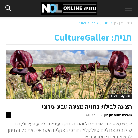
נתניה און ליין
תגיות
CultureGaller
תגית: CultureGaller
מוסיקה והופעות
הצעה לבילוי: נתניה מציגה טבע עירוני
-
מערכת נתניה און ליין
14/02/2019
1
שמש מלטפת, אוויר צלול והרבה ירוק בעיניים בטבע העירוני,הם
שילוב מנצח ליום טיול קליל וחורפי באקלים הישראלי. את כל זה ניתן
למצוא באתרי הטבע בעיר...