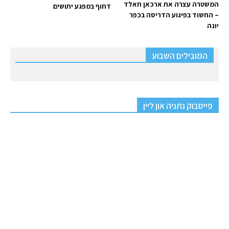
המשטרה עצרה את ארכאן חאלד
דחוף במפגע יתושים
– החשוד בפיגוע הדריסה בכפר
יונה
המובילים השבוע
פייסבוק נתניה און ליין