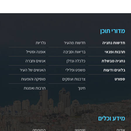
מדורי תוכן
חדשות נתניה
חדשות מהעיר
גלריות
תרבות ופנאי
בריאות וסביבה
אופנה וסטייל
נתניה מבשלת
כלכלה ונדלן
אנשים וחברה
בלוגים ודעות
משפט ופלילי
האנשים של העיר
ספורט
צרכנות ועסקים
מוסיקה והופעות
חינוך
תרבות ואמנות
מידע וכלים
אודות
שימושי
המומחה