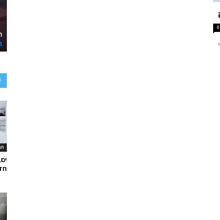
0
ע
תר
ים,
חד