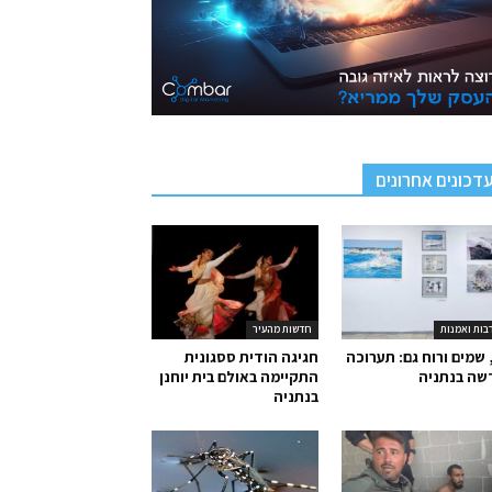
דכונים אחרונים
בות ואמנות
חדשות מהעיר
 שמים ורוח גם: תערוכה
חגיגה הודית ססגונית
שה בנתניה
התקיימה באולם בית יוחנן
בנתניה