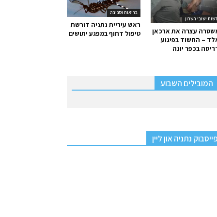
בריאות וסביבה
שות ישובי השרון
ראש עיריית נתניה דורשת
שטרה עצרה את ארכאן
טיפול דחוף במפגע יתושים
ד – החשוד בפיגוע
יסה בכפר יונה
המובילים השבוע
ייסבוק נתניה און ליין