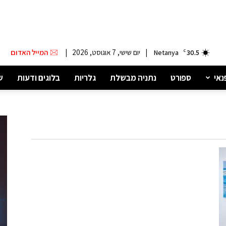
|
יום שישי, 7 אוגוסט, 2026
|
המייל האדום
Netanya
C
30.5
נאי
ספורט
נתניה מבשלת
גלריות
בלוגים ודעות
ש