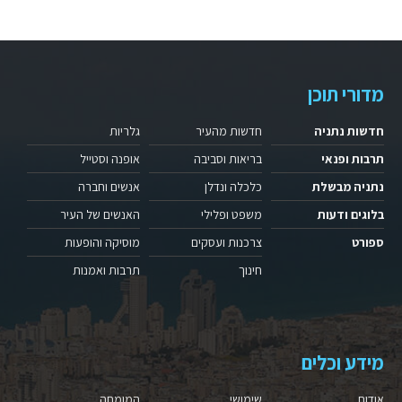
מדורי תוכן
חדשות נתניה
חדשות מהעיר
גלריות
תרבות ופנאי
בריאות וסביבה
אופנה וסטייל
נתניה מבשלת
כלכלה ונדלן
אנשים וחברה
בלוגים ודעות
משפט ופלילי
האנשים של העיר
ספורט
צרכנות ועסקים
מוסיקה והופעות
חינוך
תרבות ואמנות
מידע וכלים
אודות
שימושי
המומחה