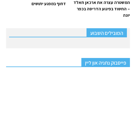
המשטרה עצרה את ארכאן חאלד
דחוף במפגע יתושים
– החשוד בפיגוע הדריסה בכפר
יונה
המובילים השבוע
פייסבוק נתניה און ליין