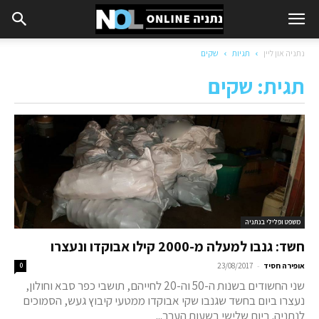
נתניה און ליין
תגיות
שקים
תגית: שקים
משפט ופלילי בנתניה
חשד: גנבו למעלה מ-2000 קילו אבוקדו ונעצרו
-
אופירה חסיד
23/08/2017
0
שני החשודים בשנות ה-50 וה-20 לחייהם, תושבי כפר סבא וחולון,
נעצרו ביום בחשד שגנבו שקי אבוקדו ממטעי קיבוץ געש, הסמוכים
לנתניה. ביום שלישי בשעות הערב...