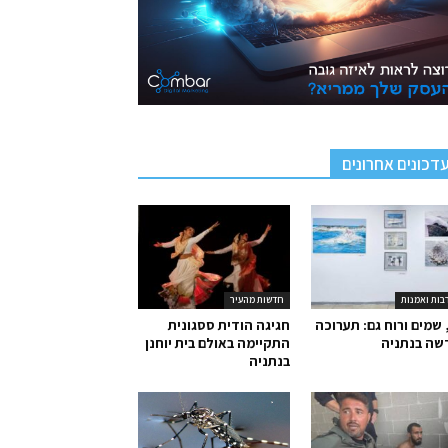
דכונים אחרונים
בות ואמנות
חדשות מהעיר
 שמים ורוח גם: תערוכה
חגיגה הודית ססגונית
שה בנתניה
התקיימה באולם בית יוחנן
בנתניה