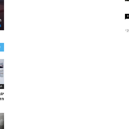
0
י
ע
תר
ים,
חד