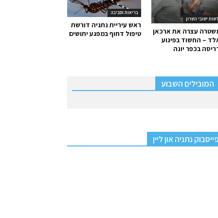
בריאות וסביבה
שות ישובי השרון
ראש עיריית נתניה דורשת
שטרה עצרה את ארכאן
טיפול דחוף במפגע יתושים
ד – החשוד בפיגוע
יסה בכפר יונה
המובילים השבוע
ייסבוק נתניה און ליין