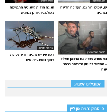
תרבות ואמנות
חדשות מהעיר
ים, שמים ורוח גם: תערוכה חדשה
חגיגה הודית ססגונית התקיימה
בנתניה
באולם בית יוחנן בנתניה
בריאות וסביבה
חדשות ישובי השרון
ראש עיריית נתניה דורשת טיפול
המשטרה עצרה את ארכאן חאלד
דחוף במפגע יתושים
– החשוד בפיגוע הדריסה בכפר
יונה
המובילים השבוע
פייסבוק נתניה און ליין