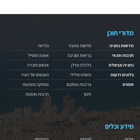
מדורי תוכן
חדשות נתניה
חדשות מהעיר
גלריות
תרבות ופנאי
בריאות וסביבה
אופנה וסטייל
נתניה מבשלת
כלכלה ונדלן
אנשים וחברה
בלוגים ודעות
משפט ופלילי
האנשים של העיר
ספורט
צרכנות ועסקים
מוסיקה והופעות
חינוך
תרבות ואמנות
מידע וכלים
אודות
שימושי
המומחה