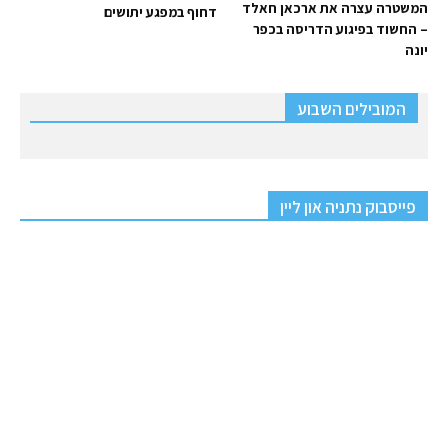
המשטרה עצרה את ארכאן חאלד
דחוף במפגע יתושים
– החשוד בפיגוע הדריסה בכפר
יונה
המובילים השבוע
פייסבוק נתניה און ליין