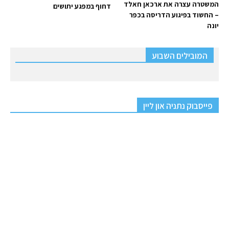
המשטרה עצרה את ארכאן חאלד
דחוף במפגע יתושים
– החשוד בפיגוע הדריסה בכפר
יונה
המובילים השבוע
פייסבוק נתניה און ליין