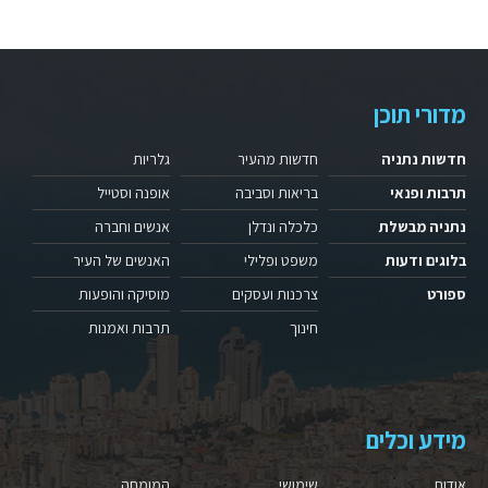
מדורי תוכן
חדשות נתניה
חדשות מהעיר
גלריות
תרבות ופנאי
בריאות וסביבה
אופנה וסטייל
נתניה מבשלת
כלכלה ונדלן
אנשים וחברה
בלוגים ודעות
משפט ופלילי
האנשים של העיר
ספורט
צרכנות ועסקים
מוסיקה והופעות
חינוך
תרבות ואמנות
מידע וכלים
אודות
שימושי
המומחה