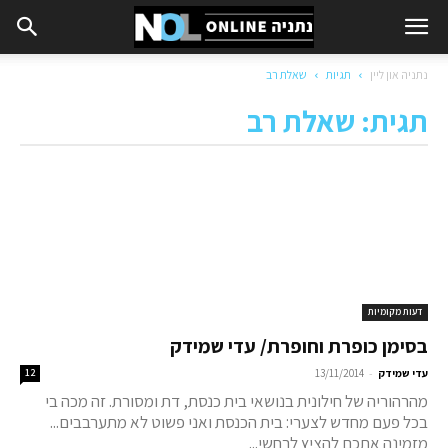
נתניה און ליין
תגיות
שאלת רב
תגית: שאלת רב
דעות מקומיות
בסימן כופרת וחופרת/ עדי שמידק
-
עדי שמידק
13/11/2014
12
מהרהוריה של חילונית בנושאי בית כנסת, דת ומסורת. זה מכה בי
בכל פעם מחדש לצערי: בית הכנסת ואני פשוט לא מתערבבים...
מזמינה אתכם להציץ לרחשי...