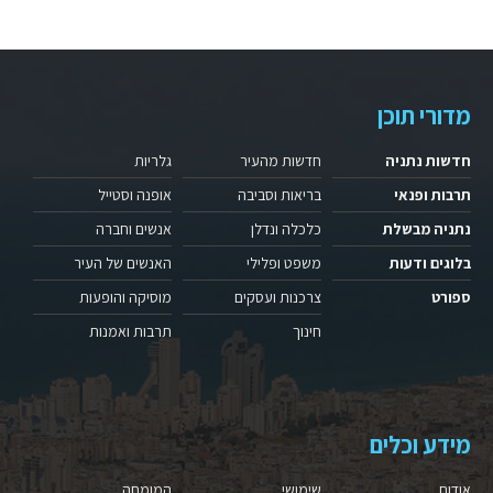
מדורי תוכן
חדשות נתניה
חדשות מהעיר
גלריות
תרבות ופנאי
בריאות וסביבה
אופנה וסטייל
נתניה מבשלת
כלכלה ונדלן
אנשים וחברה
בלוגים ודעות
משפט ופלילי
האנשים של העיר
ספורט
צרכנות ועסקים
מוסיקה והופעות
חינוך
תרבות ואמנות
מידע וכלים
אודות
שימושי
המומחה