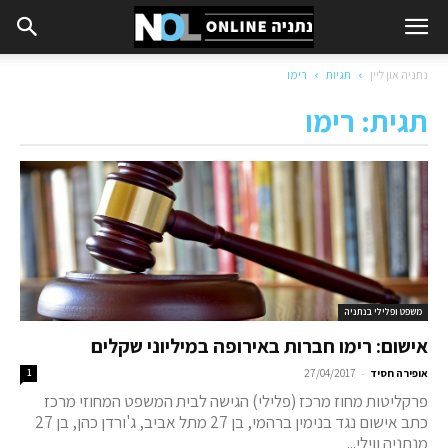
נתניה און ליין
תגיות
רימו
תגית: רימו
משפט ופלילי בנתניה
אישום: רימו חברות באירופה במיליוני שקלים
-
אופירה חסיד
27/04/2017
1
פרקליטות מחוז מרכז (פלילי) הגישה לבית המשפט המחוזי מרכז
כתב אישום נגד בנימין ברהמי, בן 27 מתל אביב, ג'ורדן כהן, בן 27
מנתניה ווילי...