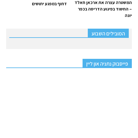
המשטרה עצרה את ארכאן חאלד
דחוף במפגע יתושים
– החשוד בפיגוע הדריסה בכפר
יונה
המובילים השבוע
פייסבוק נתניה און ליין