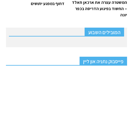
המשטרה עצרה את ארכאן חאלד
דחוף במפגע יתושים
– החשוד בפיגוע הדריסה בכפר
יונה
המובילים השבוע
פייסבוק נתניה און ליין