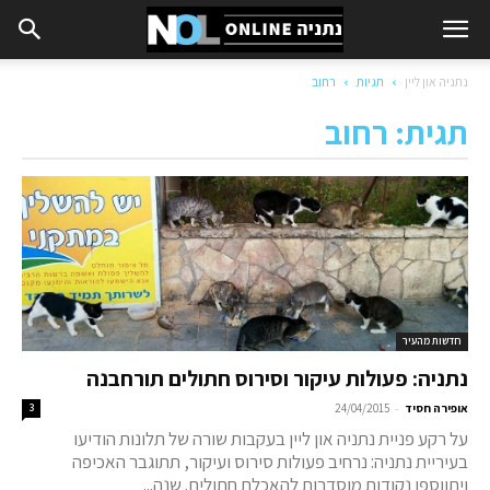
נתניה און ליין
תגיות
רחוב
תגית: רחוב
חדשות מהעיר
נתניה: פעולות עיקור וסירוס חתולים תורחבנה
-
אופירה חסיד
24/04/2015
3
על רקע פניית נתניה און ליין בעקבות שורה של תלונות הודיעו
בעיריית נתניה: נרחיב פעולות סירוס ועיקור, תתוגבר האכיפה
ויתווספו נקודות מוסדרות להאכלת חתולים. שנה...