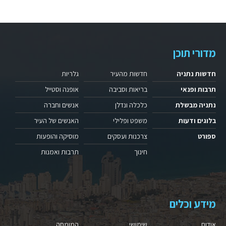
מדורי תוכן
חדשות נתניה
חדשות מהעיר
גלריות
תרבות ופנאי
בריאות וסביבה
אופנה וסטייל
נתניה מבשלת
כלכלה ונדלן
אנשים וחברה
בלוגים ודעות
משפט ופלילי
האנשים של העיר
ספורט
צרכנות ועסקים
מוסיקה והופעות
חינוך
תרבות ואמנות
מידע וכלים
אודות
שימושי
המומחה