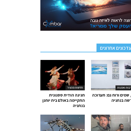
דכונים אחרונים
בות ואמנות
חדשות מהעיר
 שמים ורוח גם: תערוכה
חגיגה הודית ססגונית
שה בנתניה
התקיימה באולם בית יוחנן
בנתניה