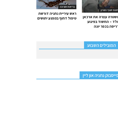
בריאות וסביבה
שות ישובי השרון
ראש עיריית נתניה דורשת
שטרה עצרה את ארכאן
טיפול דחוף במפגע יתושים
ד – החשוד בפיגוע
יסה בכפר יונה
המובילים השבוע
ייסבוק נתניה און ליין