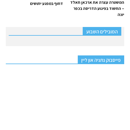
המשטרה עצרה את ארכאן חאלד
דחוף במפגע יתושים
– החשוד בפיגוע הדריסה בכפר
יונה
המובילים השבוע
פייסבוק נתניה און ליין