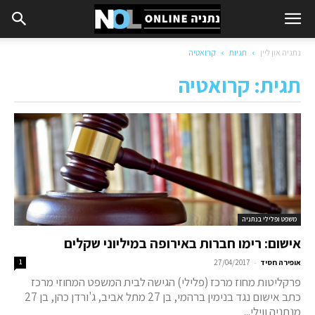
נתניה און ליין
תגיות
קרואטיה
תגית: קרואטיה
משפט ופלילי בנתניה
אישום: רימו חברות באירופה במיליוני שקלים
-
אופירה חסיד
27/04/2017
1
פרקליטות מחוז מרכז (פלילי) הגישה לבית המשפט המחוזי מרכז
כתב אישום נגד בנימין ברהמי, בן 27 מתל אביב, ג'ורדן כהן, בן 27
מנתניה ווילי...