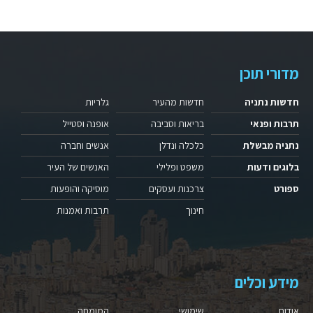
מדורי תוכן
חדשות נתניה
חדשות מהעיר
גלריות
תרבות ופנאי
בריאות וסביבה
אופנה וסטייל
נתניה מבשלת
כלכלה ונדלן
אנשים וחברה
בלוגים ודעות
משפט ופלילי
האנשים של העיר
ספורט
צרכנות ועסקים
מוסיקה והופעות
חינוך
תרבות ואמנות
מידע וכלים
אודות
שימושי
המומחה