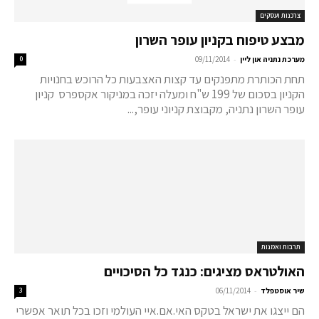
צרכנות ועסקים
מבצע טיפוח בקניון עופר השרון
-
מערכת נתניה און ליין
09/11/2014
0
תחת הכותרת מתפנקים עד קצות האצבעות כל הרוכש בחנויות
הקניון בסכום של 199 ש"ח ומעלה יזכה במניקור אקספרס קניון
עופר השרון נתניה, מקבוצת קניוני עופר,...
תרבות ואמנות
האולטראס מציגים: כנגד כל הסיכויים
-
שיר אוסטפלד
06/11/2014
3
הם ייצגו את ישראל בטקס האי.אם.איי העולמי וזכו בכל תואר אפשרי