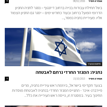
-
אופירה חסיד
08/02/2016
0
בשל תחילת עבודות בנייה ברחוב דיזנגוף – נסגר לחניה החניון
הדרומי הפועל ברחוב ובעוד כחודש ימים – יסגר גם החניון הצמוד
אליו. מעיריית נתניה נמסר,...
חדשות מהעיר
נתניה: המגזר החרדי נרתם לאבטחה
-
אופירה חסיד
15/10/2015
0
בצעד תקדימי בישראל, ביוזמת ראש עיריית נתניה, מרים
פיירברג-איכר - התגייס המגזר החרדי בנתניה לאבטחת מוסדות
החינוך בעיר. במסגרת זו, גייסה ראש העירייה את כלל...