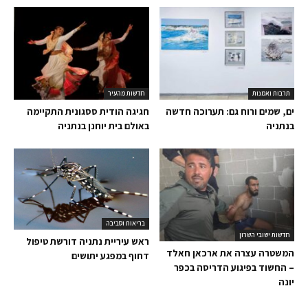
תרבות ואמנות
חדשות מהעיר
ים, שמים ורוח גם: תערוכה חדשה
חגיגה הודית ססגונית התקיימה
בנתניה
באולם בית יוחנן בנתניה
בריאות וסביבה
חדשות ישובי השרון
ראש עיריית נתניה דורשת טיפול
המשטרה עצרה את ארכאן חאלד
דחוף במפגע יתושים
– החשוד בפיגוע הדריסה בכפר
יונה