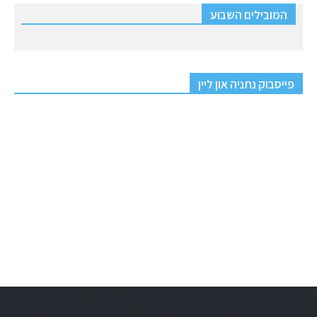
המובילים השבוע
פייסבוק נתניה און ליין