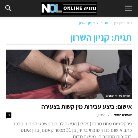
נתניה און ליין
תגיות
קניון השרון
תגית: קניון השרון
משפט ופלילי בנתניה
אישום: ביצע עבירות מין קשות בצעירה
-
אופירה חסיד
13/09/2017
0
פרקליטות מחוז מרכז (פלילי) הגישה לבית המשפט המחוזי מרכז
כתב אישום כנגד סובחי בדיר, בן 31 מכפר קאסם, בגין אינוס
בנסיבות מחמירות, מעשה סדום...