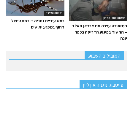
בריאות וסביבה
חדשות ישובי השרון
ראש עיריית נתניה דורשת טיפול
המשטרה עצרה את ארכאן חאלד
דחוף במפגע יתושים
– החשוד בפיגוע הדריסה בכפר
יונה
המובילים השבוע
פייסבוק נתניה און ליין