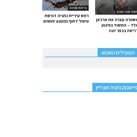
בריאות וסביבה
שות ישובי השרון
ראש עיריית נתניה דורשת
שטרה עצרה את ארכאן
טיפול דחוף במפגע יתושים
ד – החשוד בפיגוע
יסה בכפר יונה
המובילים השבוע
ייסבוק נתניה און ליין