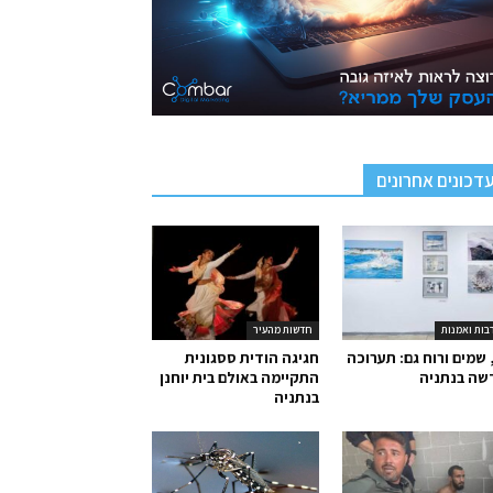
דכונים אחרונים
בות ואמנות
חדשות מהעיר
 שמים ורוח גם: תערוכה
חגיגה הודית ססגונית
שה בנתניה
התקיימה באולם בית יוחנן
בנתניה