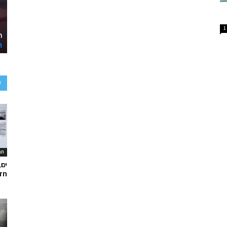
1
ע
תר
ים,
חד