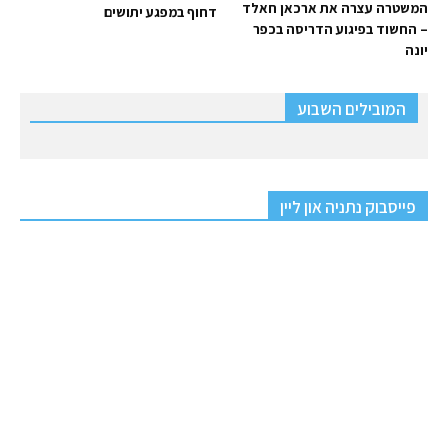
המשטרה עצרה את ארכאן חאלד
דחוף במפגע יתושים
– החשוד בפיגוע הדריסה בכפר
יונה
המובילים השבוע
פייסבוק נתניה און ליין