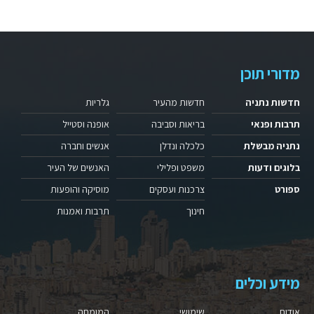
מדורי תוכן
חדשות נתניה
חדשות מהעיר
גלריות
תרבות ופנאי
בריאות וסביבה
אופנה וסטייל
נתניה מבשלת
כלכלה ונדלן
אנשים וחברה
בלוגים ודעות
משפט ופלילי
האנשים של העיר
ספורט
צרכנות ועסקים
מוסיקה והופעות
חינוך
תרבות ואמנות
מידע וכלים
אודות
שימושי
המומחה