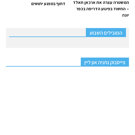
המשטרה עצרה את ארכאן חאלד
דחוף במפגע יתושים
– החשוד בפיגוע הדריסה בכפר
יונה
המובילים השבוע
פייסבוק נתניה און ליין