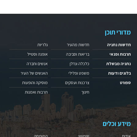
מדורי תוכן
חדשות נתניה
חדשות מהעיר
גלריות
תרבות ופנאי
בריאות וסביבה
אופנה וסטייל
נתניה מבשלת
כלכלה ונדלן
אנשים וחברה
בלוגים ודעות
משפט ופלילי
האנשים של העיר
ספורט
צרכנות ועסקים
מוסיקה והופעות
חינוך
תרבות ואמנות
מידע וכלים
אודות
שימושי
המומחה