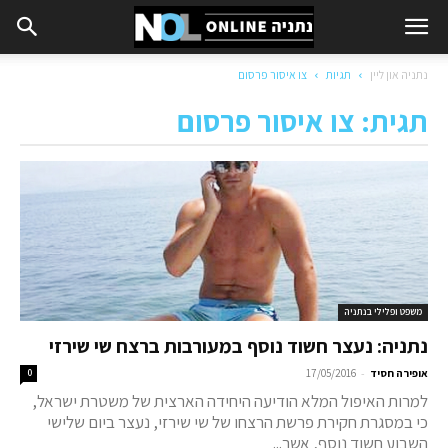
נתניה און ליין
תגיות
צו איסור פרסום
תגית: צו איסור פרסום
משפט ופלילי בנתניה
נתניה: נעצר חשוד נוסף במעורבות ברצח שי שירזי
-
אופירה חסיד
17/05/2016
0
למרות האיפול המלא הודיעה היחידה הארצית של משטרת ישראל,
כי במסגרת חקירת פרשת הרצחו של שי שירזי, נעצר ביום שלישי
השבוע חשוד נוסף, אשר...