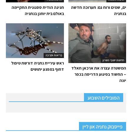
ים, שמים ורוח גם: תערוכה חדשה
חגיגה הודית ססגונית התקיימה
בנתניה
באולם בית יוחנן בנתניה
בריאות וסביבה
חדשות ישובי השרון
ראש עיריית נתניה דורשת טיפול
המשטרה עצרה את ארכאן חאלד
דחוף במפגע יתושים
– החשוד בפיגוע הדריסה בכפר
יונה
המובילים השבוע
פייסבוק נתניה און ליין