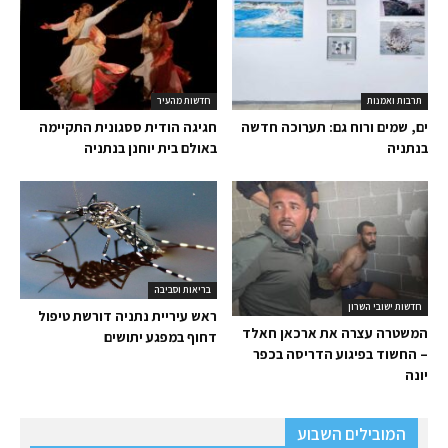
תרבות ואמנות
חדשות מהעיר
ים, שמים ורוח גם: תערוכה חדשה
חגיגה הודית ססגונית התקיימה
בנתניה
באולם בית יוחנן בנתניה
בריאות וסביבה
חדשות ישובי השרון
ראש עיריית נתניה דורשת טיפול
המשטרה עצרה את ארכאן חאלד
דחוף במפגע יתושים
– החשוד בפיגוע הדריסה בכפר
יונה
המובילים השבוע