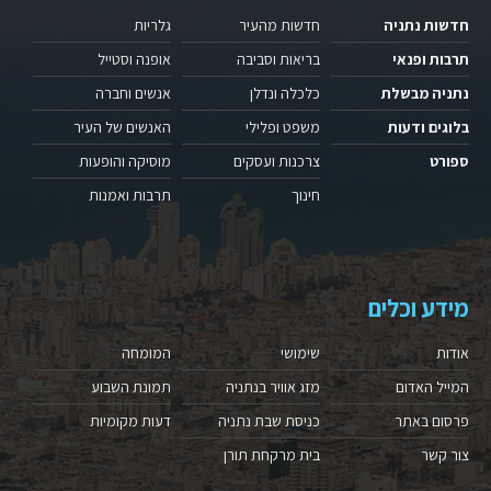
חדשות נתניה
חדשות מהעיר
גלריות
תרבות ופנאי
בריאות וסביבה
אופנה וסטייל
נתניה מבשלת
כלכלה ונדלן
אנשים וחברה
בלוגים ודעות
משפט ופלילי
האנשים של העיר
ספורט
צרכנות ועסקים
מוסיקה והופעות
חינוך
תרבות ואמנות
מידע וכלים
אודות
שימושי
המומחה
המייל האדום
מזג אוויר בנתניה
תמונת השבוע
פרסום באתר
כניסת שבת נתניה
דעות מקומיות
צור קשר
בית מרקחת תורן