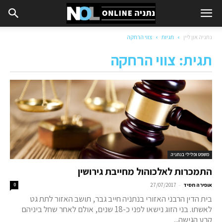
נתניה און ליין
תגיות
צווי הרחקה
תגית: צווי הרחקה
משפט ופלילי בנתניה
התמכרות לאלכוהול מחייבת גירושין
-
אופירה חסיד
27/07/2017
0
בית הדין הרבני האזורי בנתניה חייב גבר, תושב האזור לתת גט
לאשתו. בני הזוג נישאו לפני כ-18 שנים, אולם לאחר שחל ביניהם
קרע הגישה...