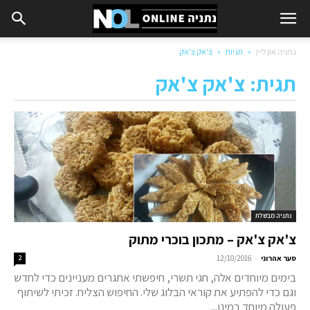
נתניה און ליין
תגיות
צ'אק צ'אק
תגית: צ'אק צ'אק
נתניה מבשלת
צ'אק צ'אק – מתכון בוכרי מתוק
-
סער אהרוני
12/10/2016
2
בימים מיוחדים אלה, חגי תשרי, חיפשתי אתגרים מעניינים כדי לחדש
וגם כדי להפתיע את קוראי הבלוג שלי. החיפוש הצליח. זכיתי לשיתוף
פעולה מיוחד במינו...