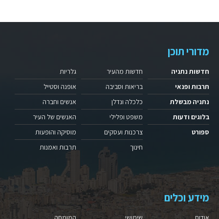
מדורי תוכן
חדשות נתניה
חדשות מהעיר
גלריות
תרבות ופנאי
בריאות וסביבה
אופנה וסטייל
נתניה מבשלת
כלכלה ונדלן
אנשים וחברה
בלוגים ודעות
משפט ופלילי
האנשים של העיר
ספורט
צרכנות ועסקים
מוסיקה והופעות
חינוך
תרבות ואמנות
מידע וכלים
אודות
שימושי
המומחה