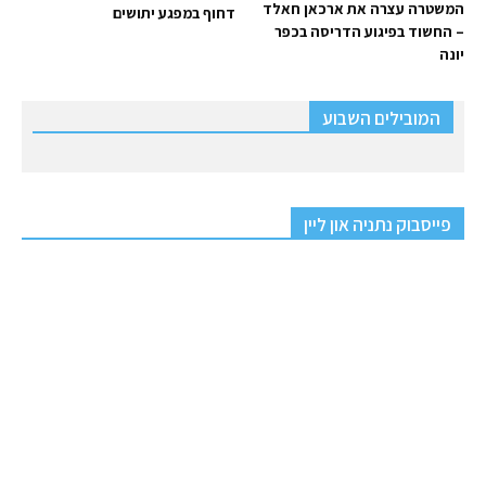
המשטרה עצרה את ארכאן חאלד
דחוף במפגע יתושים
– החשוד בפיגוע הדריסה בכפר
יונה
המובילים השבוע
פייסבוק נתניה און ליין