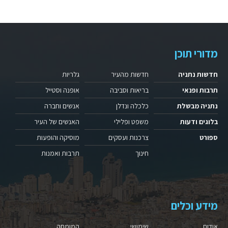
מדורי תוכן
חדשות נתניה
חדשות מהעיר
גלריות
תרבות ופנאי
בריאות וסביבה
אופנה וסטייל
נתניה מבשלת
כלכלה ונדלן
אנשים וחברה
בלוגים ודעות
משפט ופלילי
האנשים של העיר
ספורט
צרכנות ועסקים
מוסיקה והופעות
חינוך
תרבות ואמנות
מידע וכלים
אודות
שימושי
המומחה