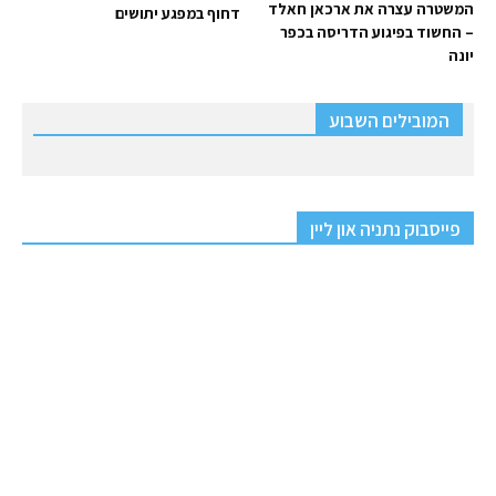
המשטרה עצרה את ארכאן חאלד
דחוף במפגע יתושים
– החשוד בפיגוע הדריסה בכפר
יונה
המובילים השבוע
פייסבוק נתניה און ליין