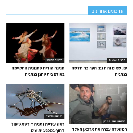
עדכונים אחרונים
תרבות ואמנות
חדשות מהעיר
ים, שמים ורוח גם: תערוכה חדשה
חגיגה הודית ססגונית התקיימה
בנתניה
באולם בית יוחנן בנתניה
בריאות וסביבה
חדשות ישובי השרון
ראש עיריית נתניה דורשת טיפול
המשטרה עצרה את ארכאן חאלד
דחוף במפגע יתושים