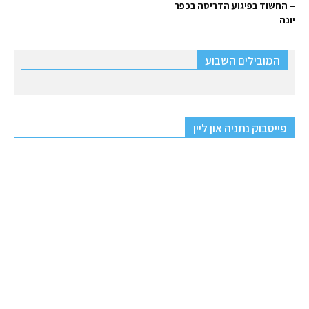
– החשוד בפיגוע הדריסה בכפר
יונה
המובילים השבוע
פייסבוק נתניה און ליין