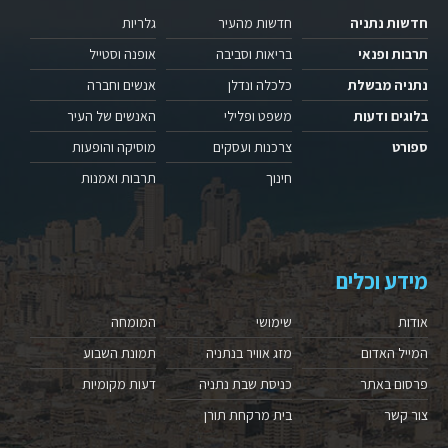
חדשות נתניה
חדשות מהעיר
גלריות
תרבות ופנאי
בריאות וסביבה
אופנה וסטייל
נתניה מבשלת
כלכלה ונדלן
אנשים וחברה
בלוגים ודעות
משפט ופלילי
האנשים של העיר
ספורט
צרכנות ועסקים
מוסיקה והופעות
חינוך
תרבות ואמנות
מידע וכלים
אודות
שימושי
המומחה
המייל האדום
מזג אוויר בנתניה
תמונת השבוע
פרסום באתר
כניסת שבת נתניה
דעות מקומיות
צור קשר
בית מרקחת תורן