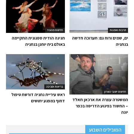
תרבות ואמנות
חדשות מהעיר
ים, שמים ורוח גם: תערוכה חדשה
חגיגה הודית ססגונית התקיימה
בנתניה
באולם בית יוחנן בנתניה
בריאות וסביבה
חדשות ישובי השרון
ראש עיריית נתניה דורשת טיפול
המשטרה עצרה את ארכאן חאלד
דחוף במפגע יתושים
– החשוד בפיגוע הדריסה בכפר
יונה
המובילים השבוע