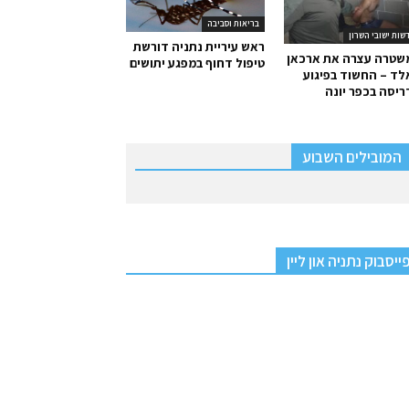
בריאות וסביבה
שות ישובי השרון
ראש עיריית נתניה דורשת
שטרה עצרה את ארכאן
טיפול דחוף במפגע יתושים
ד – החשוד בפיגוע
יסה בכפר יונה
המובילים השבוע
ייסבוק נתניה און ליין