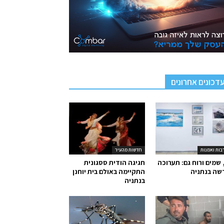
דכונים אחרונים
בות ואמנות
חדשות מהעיר
 שמים ורוח גם: תערוכה
חגיגה הודית ססגונית
שה בנתניה
התקיימה באולם בית יוחנן
בנתניה